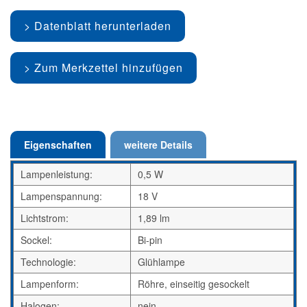
Datenblatt herunterladen
Zum Merkzettel hinzufügen
Eigenschaften
weitere Details
Lampenleistung:
0,5 W
Lampenspannung:
18 V
Lichtstrom:
1,89 lm
Sockel:
Bi-pin
Technologie:
Glühlampe
Lampenform:
Röhre, einseitig gesockelt
Halogen:
nein