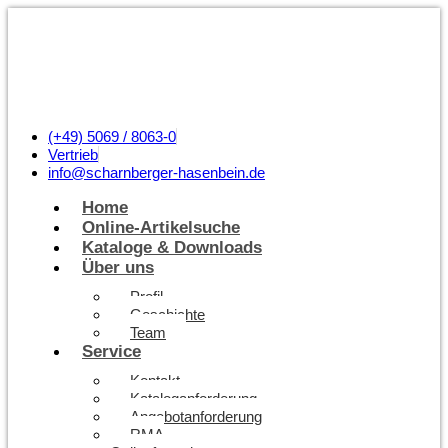
(+49) 5069 / 8063-0
Vertrieb
info@scharnberger-hasenbein.de
Home
Online-Artikelsuche
Kataloge & Downloads
Über uns
Profil
Geschichte
Team
Service
Kontakt
Kataloganforderung
Angebotanforderung
RMA