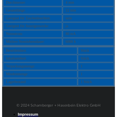
Durchmesser:
4 mm
Gesamtlänge:
12 mm
Geeignet für Taschenleuchten:
nein
Geeignet für Anzeigezwecke:
ja
Nennstrom:
80 mA
Mittlere Nennlebensdauer:
6000 h
Bestelleinheit:
Stück
Inhaltseinheit:
Stück
Verpackungsmenge:
1
Mindestmenge:
1
Lagerbestand:
1 Stück
© 2024 Scharnberger + Hasenbein Elektro GmbH
Impressum