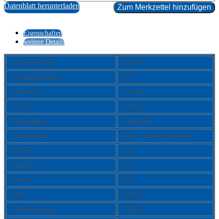
Datenblatt herunterladen
Zum Merkzettel hinzufügen
Eigenschaften
weitere Details
Lampenleistung:
0,42 W
Lampenspannung:
6 V
Lichtstrom:
0,96 lm
Sockel:
sonstige
Technologie:
Glühlampe
Lampenform:
Röhre, einseitig gesockelt
Halogen:
nein
Krypton:
nein
Xenon:
nein
Farbe:
farblos
Farbtemperatur:
2500 K