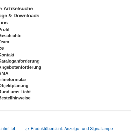
e-Artikelsuche
oge & Downloads
uns
Profil
Geschichte
Team
ce
Kontakt
Kataloganforderung
Angebotanforderung
RMA
lineformular
Objektplanung
Rund ums Licht
Bestellhinweise
htmittel
<< Produktübersicht: Anzeige- und Signallampe