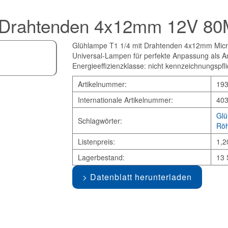
t Drahtenden 4x12mm 12V 8
Glühlampe T1 1/4 mit Drahtenden 4x12mm Micro
Universal-Lampen für perfekte Anpassung als An
Energieeffizienzklasse: nicht kennzeichnungspfli
Artikelnummer:
19
Internationale Artikelnummer:
40
Glü
Schlagwörter:
Röh
Listenpreis:
1,2
Lagerbestand:
13 
Datenblatt herunterladen