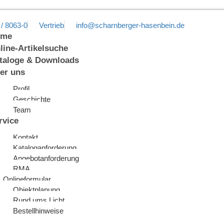
 / 8063-0
Vertrieb
info@scharnberger-hasenbein.de
ome
line-Artikelsuche
taloge & Downloads
er uns
Profil
Geschichte
Team
rvice
Kontakt
Kataloganforderung
Angebotanforderung
RMA
Onlineformular
Objektplanung
Rund ums Licht
Bestellhinweise