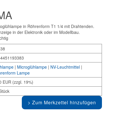
0MA
glühlampe in Röhrenform T1 1/4 mit Drahtenden.
zeige in der Elektronik oder im Modellbau.
chtig
338
34451193383
hlampe
|
Microglühlampe
|
NV-Leuchtmittel
|
renform Lampe
0 EUR (zzgl. 19%)
Stück
Zum Merkzettel hinzufügen