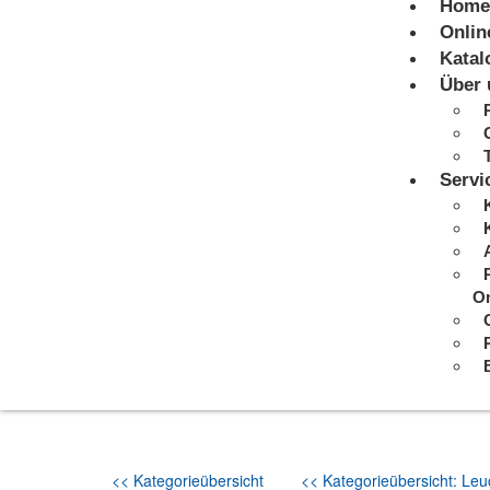
Home
Onlin
Katal
Über 
Servi
On
<< Kategorieübersicht
<< Kategorieübersicht: Leuc