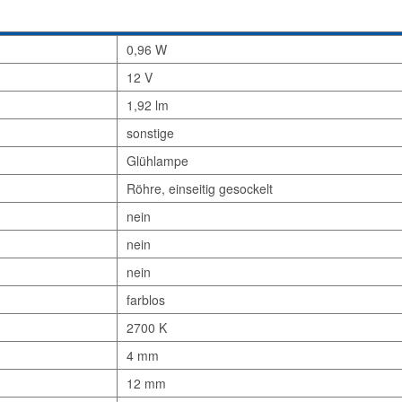
0,96 W
12 V
1,92 lm
sonstige
Glühlampe
Röhre, einseitig gesockelt
nein
nein
nein
farblos
2700 K
4 mm
12 mm