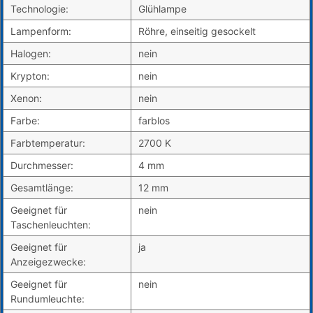
Technologie:
Glühlampe
Lampenform:
Röhre, einseitig gesockelt
Halogen:
nein
Krypton:
nein
Xenon:
nein
Farbe:
farblos
Farbtemperatur:
2700 K
Durchmesser:
4 mm
Gesamtlänge:
12 mm
Geeignet für
nein
Taschenleuchten:
Geeignet für
ja
Anzeigezwecke:
Geeignet für
nein
Rundumleuchte: