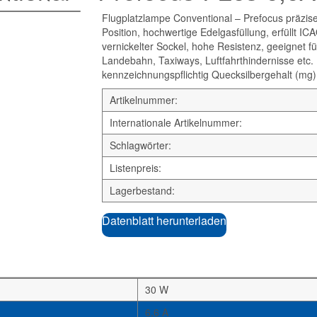
Flugplatzlampe Conventional – Prefocus präzis
Position, hochwertige Edelgasfüllung, erfüllt IC
vernickelter Sockel, hohe Resistenz, geeignet fü
Landebahn, Taxiways, Luftfahrthindernisse etc. 
kennzeichnungspflichtig Quecksilbergehalt (mg)
Artikelnummer:
Internationale Artikelnummer:
Schlagwörter:
Listenpreis:
Lagerbestand:
Datenblatt herunterladen
30 W
6,6 A