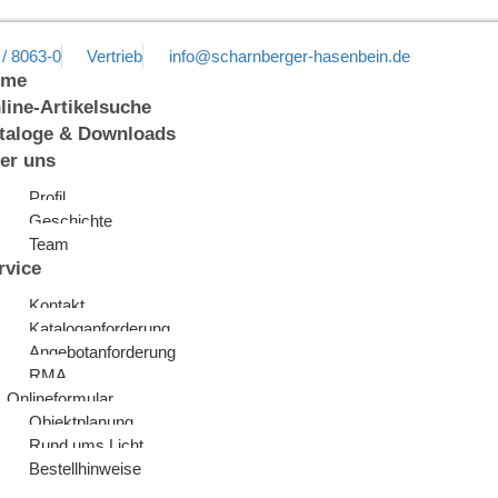
 / 8063-0
Vertrieb
info@scharnberger-hasenbein.de
ome
line-Artikelsuche
taloge & Downloads
er uns
Profil
Geschichte
Team
rvice
Kontakt
Kataloganforderung
Angebotanforderung
RMA
Onlineformular
Objektplanung
Rund ums Licht
Bestellhinweise