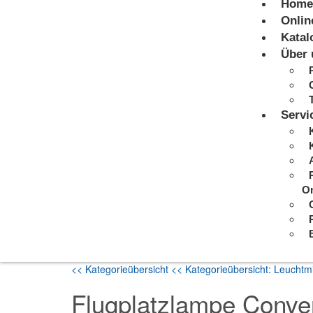
Home
Onlin
Katal
Über 
Servi
On
<< Kategorieübersicht
<< Kategorieübersicht: Leuchtmi
Flugplatzlampe Conve