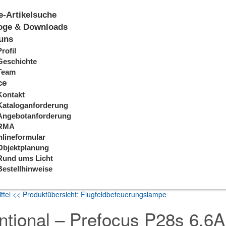
e-Artikelsuche
oge & Downloads
uns
Profil
Geschichte
Team
ce
Kontakt
Kataloganforderung
Angebotanforderung
RMA
lineformular
Objektplanung
Rund ums Licht
Bestellhinweise
ttel
<< Produktübersicht: Flugfeldbefeuerungslampe
ntional – Prefocus P28s 6,6