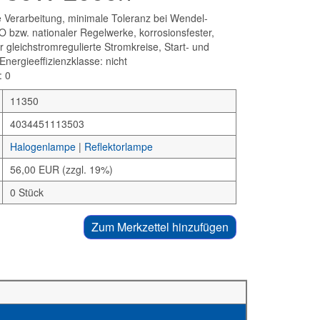
e Verarbeitung, minimale Toleranz bei Wendel-
AO bzw. nationaler Regelwerke, korrosionsfester,
r gleichstromregulierte Stromkreise, Start- und
Energieeffizienzklasse: nicht
: 0
11350
4034451113503
Halogenlampe
|
Reflektorlampe
56,00 EUR (zzgl. 19%)
0 Stück
Zum Merkzettel hinzufügen