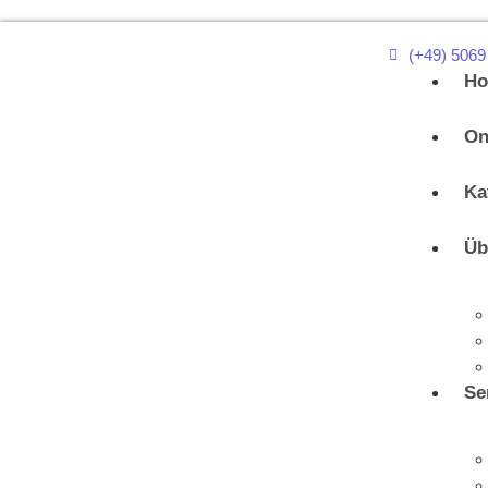
(+49) 5069
H
On
Ka
Üb
Se