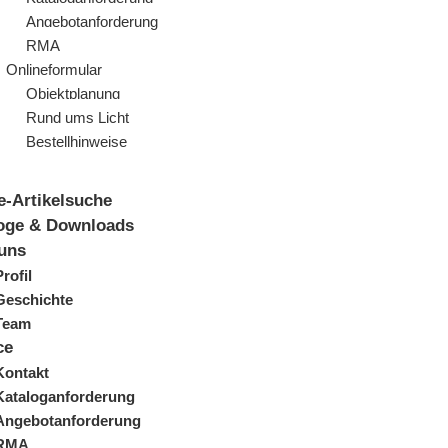
Angebotanforderung
RMA
Onlineformular
Objektplanung
Rund ums Licht
Bestellhinweise
e-Artikelsuche
oge & Downloads
uns
Profil
Geschichte
Team
ce
Kontakt
Kataloganforderung
Angebotanforderung
RMA