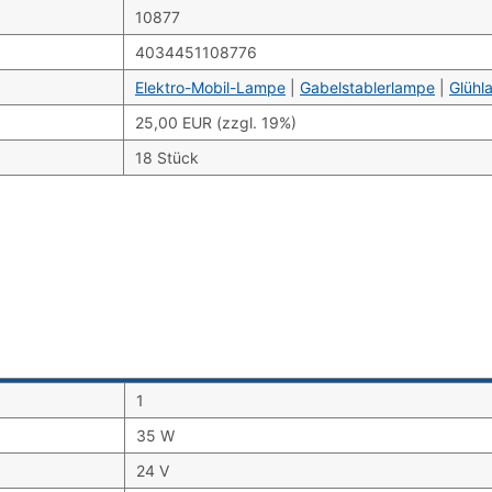
10877
4034451108776
Elektro-Mobil-Lampe
|
Gabelstablerlampe
|
Glühl
25,00 EUR (zzgl. 19%)
18 Stück
1
35 W
24 V