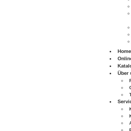
Home
Onlin
Katal
Über 
Servi