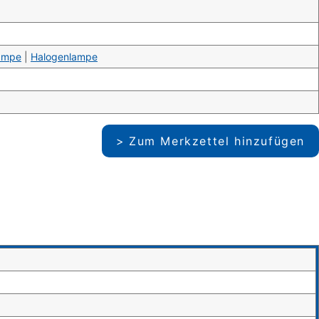
ampe
|
Halogenlampe
Zum Merkzettel hinzufügen