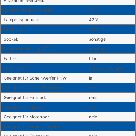
Anzahl der Wendeln:
1
Lampenleistung Wendel 1:
35 W
Lampenspannung:
42 V
Lichtstrom:
3200 lm
Sockel:
sonstige
Normbezeichnung (ECE):
sonstige
Farbe:
blau
Technologie:
Entladungslampe
Geeignet für Scheinwerfer PKW:
ja
Geeignet für Wasserfahrzeug:
nein
Geeignet für Fahrrad:
nein
Geeignet für Moped:
nein
Geeignet für Motorrad:
nein
Geeignet für Schienenverkehr:
nein