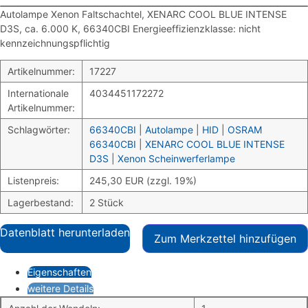
Autolampe Xenon Faltschachtel, XENARC COOL BLUE INTENSE
D3S, ca. 6.000 K, 66340CBI Energieeffizienzklasse: nicht
kennzeichnungspflichtig
Artikelnummer:
17227
Internationale
4034451172272
Artikelnummer:
Schlagwörter:
66340CBI
|
Autolampe
|
HID
|
OSRAM
66340CBI
|
XENARC COOL BLUE INTENSE
D3S
|
Xenon Scheinwerferlampe
Listenpreis:
245,30 EUR (zzgl. 19%)
Lagerbestand:
2 Stück
Datenblatt herunterladen
Zum Merkzettel hinzufügen
Eigenschaften
weitere Details