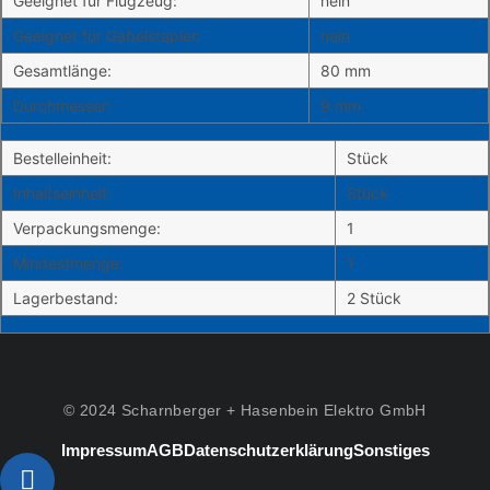
Geeignet für Flugzeug:
nein
Geeignet für Gabelstapler:
nein
Gesamtlänge:
80 mm
Durchmesser:
9 mm
Bestelleinheit:
Stück
Inhaltseinheit:
Stück
Verpackungsmenge:
1
Mindestmenge:
1
Lagerbestand:
2 Stück
© 2024 Scharnberger + Hasenbein Elektro GmbH
Impressum
AGB
Datenschutzerklärung
Sonstiges