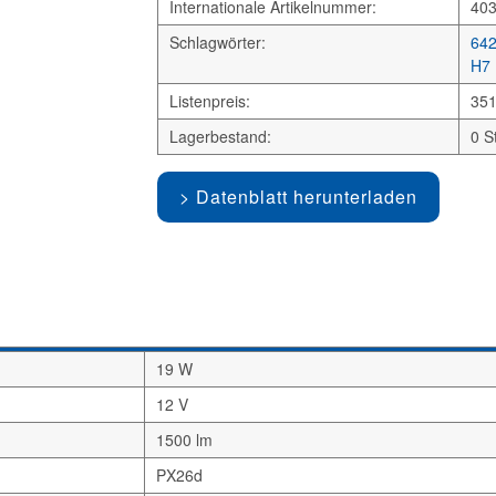
Internationale Artikelnummer:
40
Schlagwörter:
64
H7
Listenpreis:
351
Lagerbestand:
0 S
Datenblatt herunterladen
19 W
12 V
1500 lm
PX26d