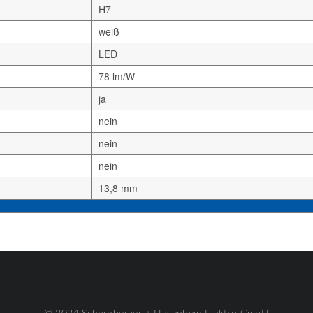
H7
weiß
LED
78 lm/W
ja
nein
nein
nein
13,8 mm