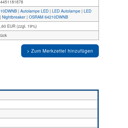
34451181878
210DWNB
|
Autolampe LED
|
LED Autolampe
|
LED
|
Nightbreaker
|
OSRAM 64210DWNB
,60 EUR (zzgl. 19%)
tück
Zum Merkzettel hinzufügen