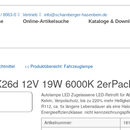
 / 8063-0
Vertrieb
info@scharnberger-hasenbein.de
e
Online-Artikelsuche
Kataloge & Down
htmittel
<< Produktübersicht: Fahrzeuglampe
X26d 12V 19W 6000K 2erPac
Autolampe LED Zugelassene LED-Retrofit für Ab
Kelvin, Verpolschutz, bis zu 220% mehr Helligk
R112, ca. 5x längere Lebensdauer als eine H
Energieeffizienzklasse: nicht kennzeichnungspfl
Artikelnummer:
18