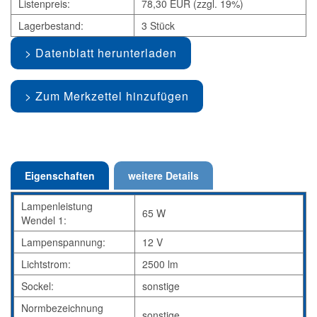
Listenpreis:
78,30 EUR (zzgl. 19%)
Lagerbestand:
3 Stück
Datenblatt herunterladen
Zum Merkzettel hinzufügen
Eigenschaften
weitere Details
Lampenleistung
65 W
Wendel 1:
Lampenspannung:
12 V
Lichtstrom:
2500 lm
Sockel:
sonstige
Normbezeichnung
sonstige