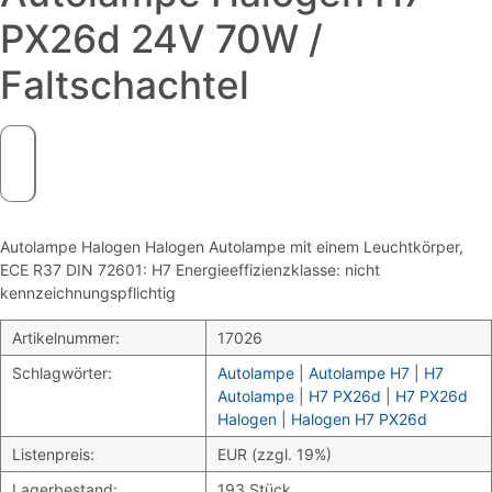
PX26d 24V 70W /
Faltschachtel
Autolampe Halogen Halogen Autolampe mit einem Leuchtkörper,
ECE R37 DIN 72601: H7 Energieeffizienzklasse: nicht
kennzeichnungspflichtig
Artikelnummer:
17026
Schlagwörter:
Autolampe
|
Autolampe H7
|
H7
Autolampe
|
H7 PX26d
|
H7 PX26d
Halogen
|
Halogen H7 PX26d
Listenpreis:
EUR (zzgl. 19%)
Lagerbestand:
193 Stück