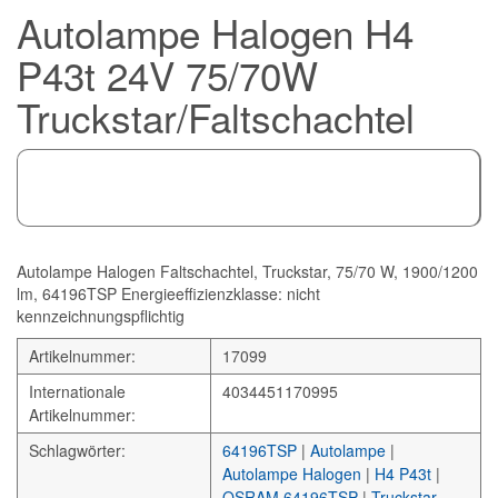
Autolampe Halogen H4
P43t 24V 75/70W
Truckstar/Faltschachtel
Autolampe Halogen Faltschachtel, Truckstar, 75/70 W, 1900/1200
lm, 64196TSP Energieeffizienzklasse: nicht
kennzeichnungspflichtig
Artikelnummer:
17099
Internationale
4034451170995
Artikelnummer:
Schlagwörter:
64196TSP
|
Autolampe
|
Autolampe Halogen
|
H4 P43t
|
OSRAM 64196TSP
|
Truckstar