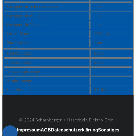
Geeignet für Schienenverkehr:
nein
Geeignet für Flugzeug:
nein
Geeignet für Gabelstapler:
nein
Gesamtlänge:
67,5 mm
Durchmesser:
9 mm
Bestelleinheit:
Stück
Inhaltseinheit:
Stück
Verpackungsmenge:
1
Mindestmenge:
1
Lagerbestand:
3 Stück
© 2024 Scharnberger + Hasenbein Elektro GmbH
Impressum
AGB
Datenschutzerklärung
Sonstiges