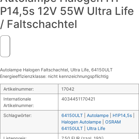
P14,5s 12V 55W Ultra Life
/ Faltschachtel
Autolampe Halogen Faltschachtel, Ultra Life, 64150ULT
Energieeffizienzklasse: nicht kennzeichnungspflichtig
Artikelnummer:
17042
Internationale
4034451170421
Artikelnummer:
Schlagwörter:
64150ULT
|
Autolampe
|
H1P14,5s
|
Halogen Autolampe
|
OSRAM
64150ULT
|
Ultra Life
Listenpreis:
7,50 EUR (zzgl. 19%)