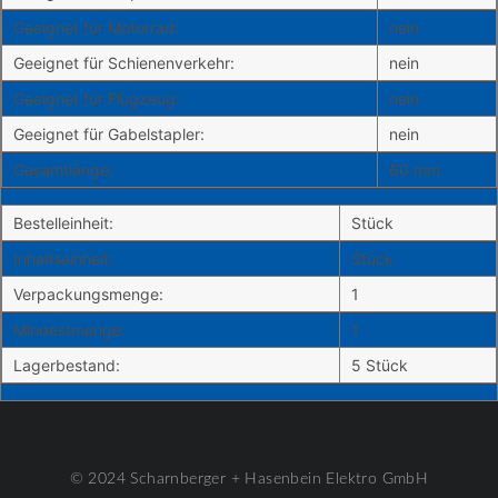
Geeignet für Motorrad:
nein
Geeignet für Schienenverkehr:
nein
Geeignet für Flugzeug:
nein
Geeignet für Gabelstapler:
nein
Gesamtlänge:
60 mm
Bestelleinheit:
Stück
Inhaltseinheit:
Stück
Verpackungsmenge:
1
Mindestmenge:
1
Lagerbestand:
5 Stück
© 2024 Scharnberger + Hasenbein Elektro GmbH