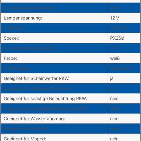
Lampenleistung Wendel 1:
55 W
Lampenspannung:
12 V
Lichtstrom:
1350 lm
Sockel:
PX26d
Normbezeichnung (ECE):
H7
Farbe:
weiß
Technologie:
Glühlampe
Geeignet für Scheinwerfer PKW:
ja
Geeignet für Scheinwerfer LKW:
ja
Geeignet für sonstige Beleuchtung PKW:
nein
Geeignet für sonstige Beleuchtung LKW:
nein
Geeignet für Wasserfahrzeug:
nein
Geeignet für Fahrrad:
nein
Geeignet für Moped:
nein