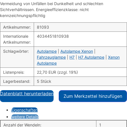
Vermeidung von Unfällen bei Dunkelheit und schlechten
Sichtverhältnissen. Energieeffizienzklasse: nicht
kennzeichnungspflichtig
Artikelnummer:
81093
Internationale
4034451810938
Artikelnummer:
Schlagwörter:
Autolampe
|
Autolampe Xenon
|
Fahrzeuglampe
|
H7
|
H7 Autolampe
|
Xenon
Autolampe
Listenpreis:
22,70 EUR (zzgl. 19%)
Lagerbestand:
5 Stück
Datenblatt herunterladen
Zum Merkzettel hinzufügen
Eigenschaften
weitere Details
Anzahl der Wendeln:
1