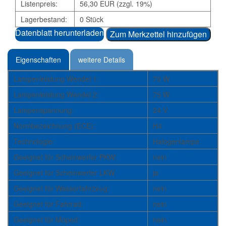
Listenpreis:
56,30 EUR (zzgl. 19%)
Lagerbestand:
0 Stück
Datenblatt herunterladen
Zum Merkzettel hinzufügen
Eigenschaften
weitere Details
Lampenleistung Wendel 1:
70 W
Lampenleistung Wendel 2:
75 W
Lampenspannung:
24 V
Normbezeichnung (ECE):
H4
Technologie:
Halogenlampe
Geeignet für Scheinwerfer PKW:
nein
Geeignet für Scheinwerfer LKW:
ja
Geeignet für Wasserfahrzeug:
nein
Geeignet für Fahrrad:
nein
Geeignet für Moped:
nein