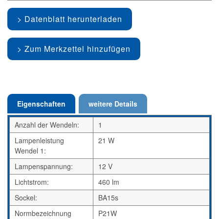
Datenblatt herunterladen
Zum Merkzettel hinzufügen
Eigenschaften
weitere Details
Anzahl der Wendeln:
1
Lampenleistung
21 W
Wendel 1:
Lampenspannung:
12 V
Lichtstrom:
460 lm
Sockel:
BA15s
Normbezeichnung
P21W