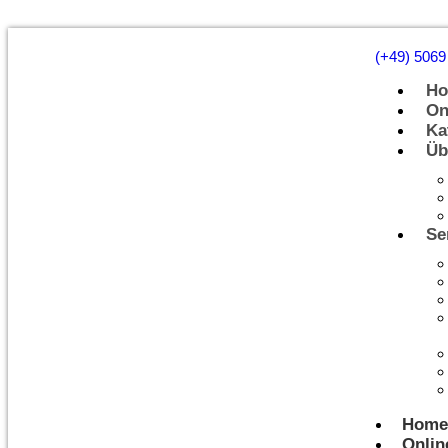
(+49) 5069
H
On
Ka
Üb
Se
Home
Onlin