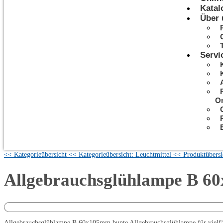
Katal
Über 
Servi
On
<< Kategorieübersicht
<< Kategorieübersicht: Leuchtmittel
<< Produktübersi
Allgebrauchsglühlampe B 
Allgebrauchsglühlampe B 60x105mm bunte Allgebrauchsglühlampe für vielfäl