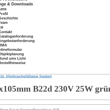
oge & Downloads
uns
Profil
Geschichte
Team
ce
Kontakt
Kataloganforderung
Angebotanforderung
RMA
lineformular
Objektplanung
Rund ums Licht
Bestellhinweise
cht: Allgebrauchsglühlampe Standard
60x105mm B22d 230V 25W grü
tigen Einsatz Energieeffizienzklasse: EOL