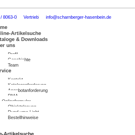
 / 8063-0
Vertrieb
info@scharnberger-hasenbein.de
ome
line-Artikelsuche
taloge & Downloads
er uns
Profil
Geschichte
Team
rvice
Kontakt
Kataloganforderung
Angebotanforderung
RMA
Onlineformular
Objektplanung
Rund ums Licht
Bestellhinweise
e-Artikelsuche