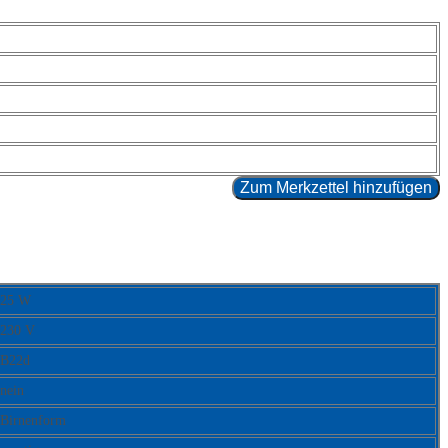
Zum Merkzettel hinzufügen
25 W
230 V
B22d
nein
Birnenform