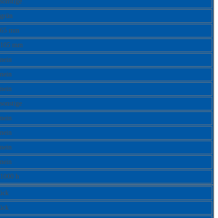
sonstige
grün
65 mm
105 mm
nein
nein
nein
sonstige
nein
nein
nein
nein
1000 h
ück
ück