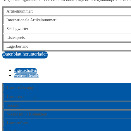
Artikelnummer:
Internationale Artikelnummer:
Schlagwörter:
Listenpreis:
Lagerbestand:
Datenblatt herunterladen
Eigenschaften
weitere Details
Lampenleistung:
Lampenspannung:
Sockel:
Sockel mit 3 Kontakten:
Lampenform: