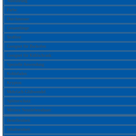
Ausführung:
Farbe:
Durchmesser:
Gesamtlänge:
Stoßfest:
Geeignet für Backofen:
Geeignet für Kühlschrank:
Spezielle Anwendung:
Kohlefaden:
Krypton:
Mehrfach-Glühwendel:
Splitterschutz:
Mittlere Nennlebensdauer:
Bestelleinheit:
Inhaltseinheit: