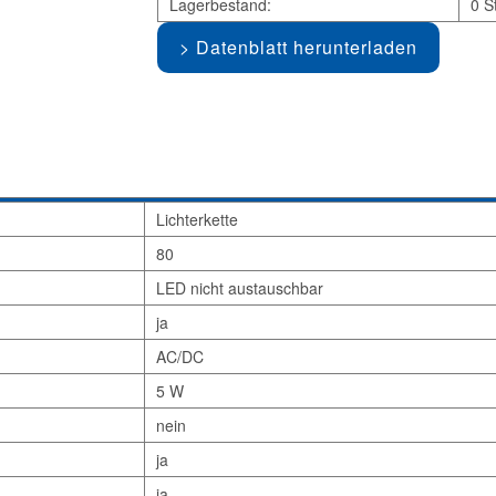
Lagerbestand:
0 S
Datenblatt herunterladen
Lichterkette
80
LED nicht austauschbar
ja
AC/DC
5 W
nein
ja
ja