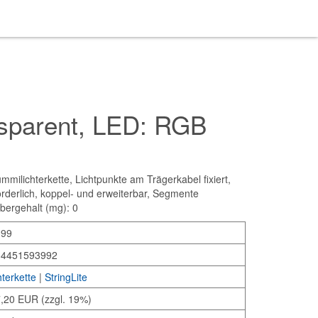
nsparent, LED: RGB
lichterkette, Lichtpunkte am Trägerkabel fixiert,
rderlich, koppel- und erweiterbar, Segmente
bergehalt (mg): 0
399
34451593992
hterkette
|
StringLite
,20 EUR (zzgl. 19%)