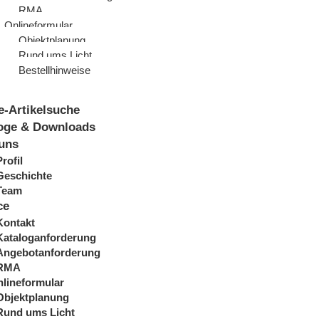
RMA
Onlineformular
Objektplanung
Rund ums Licht
Bestellhinweise
e-Artikelsuche
oge & Downloads
uns
Profil
Geschichte
Team
ce
Kontakt
Kataloganforderung
Angebotanforderung
RMA
lineformular
Objektplanung
Rund ums Licht