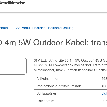
Bestellhinweise
chten
<< Produktübersicht: Festbeleuchtung
80 4m 5W Outdoor Kabel: tra
36V-LED-String Lite 80 4m 5W Outdoor RGB-Gummi
QuickFixTM Low-Voltage+ kompatibel, Trafo erfo
austauschbar, max. 5 Ketten koppelbar Quecksil
Artikelnummer:
59
Internationale Artikelnummer:
40
Schlagwörter:
Lic
Listenpreis:
227