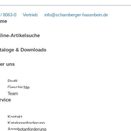
 / 8063-0
Vertrieb
info@scharnberger-hasenbein.de
ome
line-Artikelsuche
taloge & Downloads
er uns
Profil
Geschichte
Team
rvice
Kontakt
Kataloganforderung
Angebotanforderung