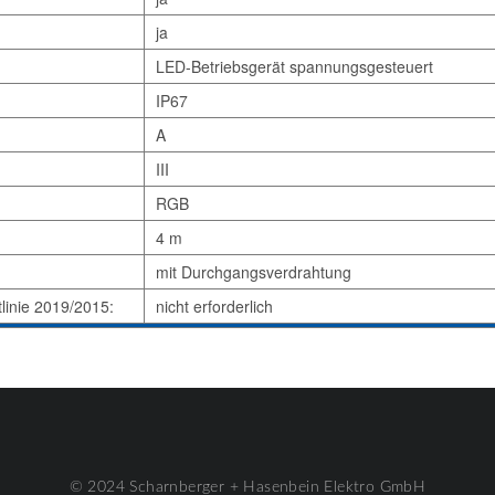
ja
LED-Betriebsgerät spannungsgesteuert
IP67
A
III
RGB
4 m
mit Durchgangsverdrahtung
tlinie 2019/2015:
nicht erforderlich
© 2024 Scharnberger + Hasenbein Elektro GmbH