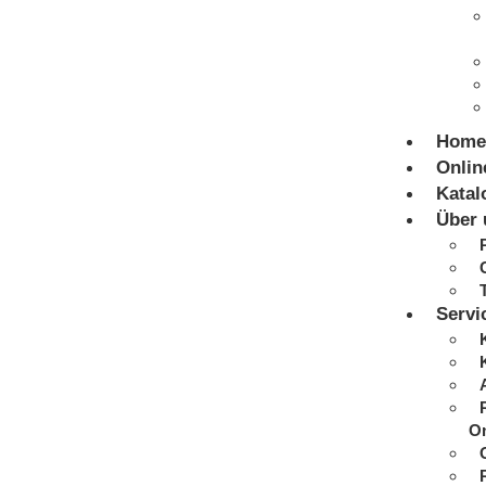
Home
Onlin
Katal
Über 
Servi
On