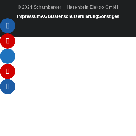
© 2024 Scharnberger + Hasenbein Elektro GmbH
Impressum
AGB
Datenschutzerklärung
Sonstiges
Listenelement #1
Listenelement #2
Listenelement #3
Listenelement