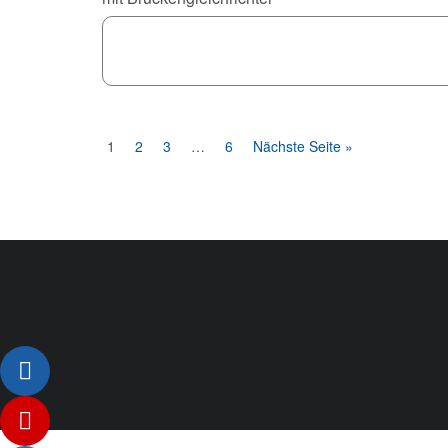
1
2
3
…
6
Nächste Seite »