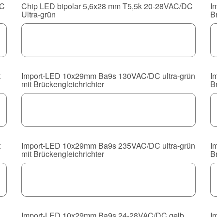
DC
Chip LED bipolar 5,6x28 mm T5,5k 20-28VAC/DC
I
Ultra-grün
B
t
Import-LED 10x29mm Ba9s 130VAC/DC ultra-grün
I
mit Brückengleichrichter
B
t
Import-LED 10x29mm Ba9s 235VAC/DC ultra-grün
I
mit Brückengleichrichter
B
Import-LED 10x29mm Ba9s 24-28VAC/DC gelb
I