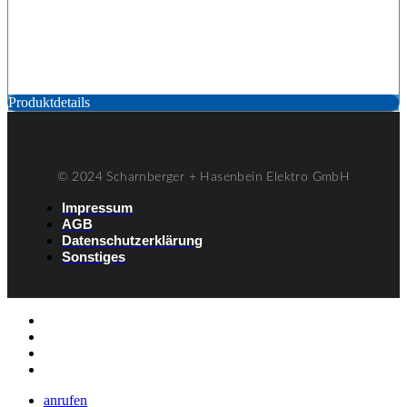
Produktdetails
© 2024 Scharnberger + Hasenbein Elektro GmbH
Impressum
AGB
Datenschutzerklärung
Sonstiges
Listenelement #1
Listenelement #2
Listenelement #3
Listenelement
anrufen