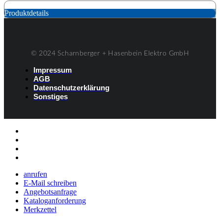
Produktdetails
© 2024 Scharnberger + Hasenbein Elektro GmbH
Impressum
AGB
Datenschutzerklärung
Sonstiges
Listenelement #1
Listenelement #2
Listenelement #3
Listenelement
anrufen
E-Mail schreiben
Angebotsanfrage
Kataloganforderung
Merkzettel