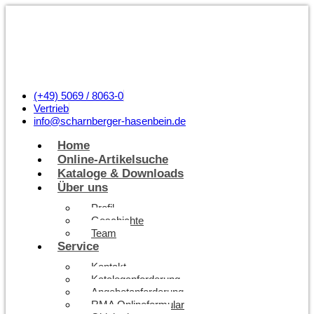
(+49) 5069 / 8063-0
Vertrieb
info@scharnberger-hasenbein.de
Home
Online-Artikelsuche
Kataloge & Downloads
Über uns
Profil
Geschichte
Team
Service
Kontakt
Kataloganforderung
Angebotanforderung
RMA Onlineformular