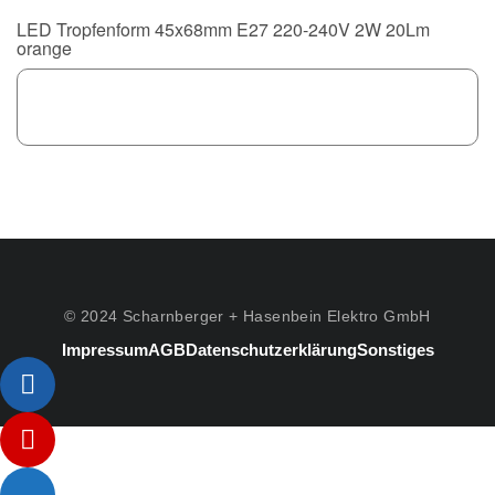
LED Tropfenform 45x68mm E27 220-240V 2W 20Lm
orange
© 2024 Scharnberger + Hasenbein Elektro GmbH
Impressum
AGB
Datenschutzerklärung
Sonstiges
Listenelement #1
Listenelement #2
Listenelement #3
Listenelement