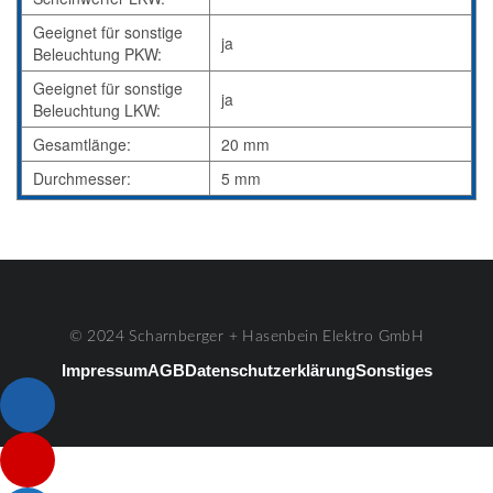
Geeignet für sonstige
ja
Beleuchtung PKW:
Geeignet für sonstige
ja
Beleuchtung LKW:
Gesamtlänge:
20 mm
Durchmesser:
5 mm
© 2024 Scharnberger + Hasenbein Elektro GmbH
Impressum
AGB
Datenschutzerklärung
Sonstiges
Listenelement #1
Listenelement #2
Listenelement #3
Listenelement