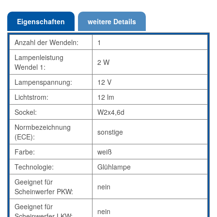
Eigenschaften
weitere Details
Anzahl der Wendeln:
1
Lampenleistung
2 W
Wendel 1:
Lampenspannung:
12 V
Lichtstrom:
12 lm
Sockel:
W2x4,6d
Normbezeichnung
sonstige
(ECE):
Farbe:
weiß
Technologie:
Glühlampe
Geeignet für
nein
Scheinwerfer PKW:
Geeignet für
nein
Scheinwerfer LKW: