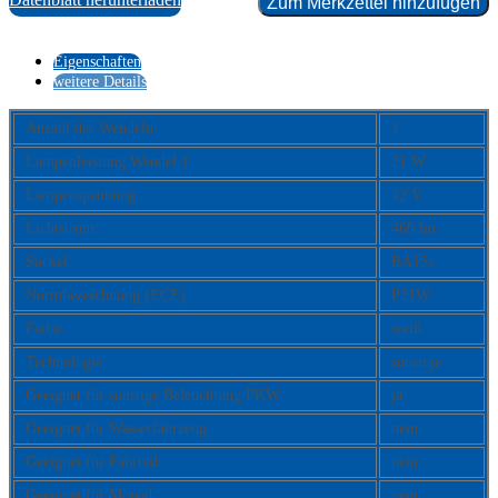
Zum Merkzettel hinzufügen
Eigenschaften
weitere Details
Anzahl der Wendeln:
1
Lampenleistung Wendel 1:
21 W
Lampenspannung:
12 V
Lichtstrom:
460 lm
Sockel:
BA15s
Normbezeichnung (ECE):
P21W
Farbe:
weiß
Technologie:
sonstige
Geeignet für sonstige Beleuchtung PKW:
ja
Geeignet für Wasserfahrzeug:
nein
Geeignet für Fahrrad:
nein
Geeignet für Moped:
nein