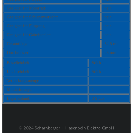
Geeignet für Motorrad:
nein
Geeignet für Schienenverkehr:
nein
Geeignet für Flugzeug:
nein
Geeignet für Gabelstapler:
nein
Gesamtlänge:
52,5 mm
Durchmesser:
25 mm
Bestelleinheit:
Stück
Inhaltseinheit:
Stück
Verpackungsmenge:
1
Mindestmenge:
1
Lagerbestand:
0 Stück
© 2024 Scharnberger + Hasenbein Elektro GmbH