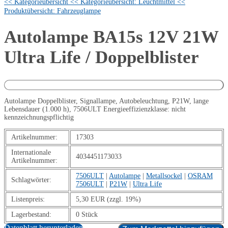
<< Kategorieübersicht
<< Kategorieübersicht: Leuchtmittel
<<
Produktübersicht: Fahrzeuglampe
Autolampe BA15s 12V 21W
Ultra Life / Doppelblister
Autolampe Doppelblister, Signallampe, Autobeleuchtung, P21W, lange
Lebensdauer (1.000 h), 7506ULT Energieeffizienzklasse: nicht
kennzeichnungspflichtig
Artikelnummer:
17303
Internationale
4034451173033
Artikelnummer:
7506ULT
|
Autolampe
|
Metallsockel
|
OSRAM
Schlagwörter:
7506ULT
|
P21W
|
Ultra Life
Listenpreis:
5,30 EUR (zzgl. 19%)
Lagerbestand:
0 Stück
Datenblatt herunterladen